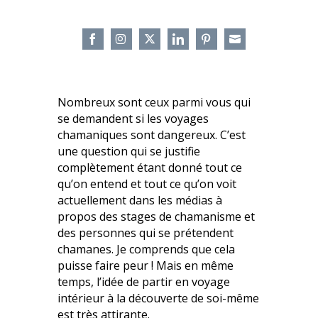
Share
Share
Share
Share
Share
Share
on
on
on
on
on
on
Facebook
Instagram
Twitter
LinkedIn
Pinterest
Email
Nombreux sont ceux parmi vous qui
se demandent si les voyages
chamaniques sont dangereux. C’est
une question qui se justifie
complètement étant donné tout ce
qu’on entend et tout ce qu’on voit
actuellement dans les médias à
propos des stages de chamanisme et
des personnes qui se prétendent
chamanes. Je comprends que cela
puisse faire peur ! Mais en même
temps, l’idée de partir en voyage
intérieur à la découverte de soi-même
est très attirante.