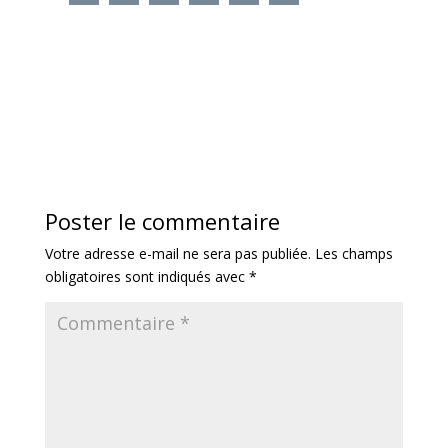
Share
Share
Share
Share
Share
Share
on
on
on
on
on
on
Facebook
Instagram
Twitter
LinkedIn
Pinterest
Email
Poster le commentaire
Votre adresse e-mail ne sera pas publiée.
Les champs
obligatoires sont indiqués avec
*